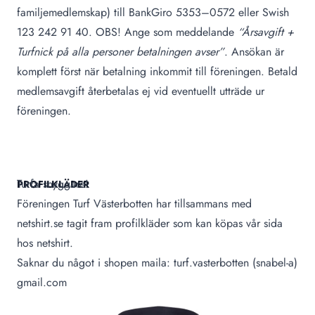
familjemedlemskap) till BankGiro 5353–0572 eller Swish
123 242 91 40. OBS! Ange som meddelande
“Årsavgift +
Turfnick på alla personer betalningen avser”
. Ansökan är
komplett först när betalning inkommit till föreningen. Betald
medlemsavgift återbetalas ej vid eventuellt utträde ur
föreningen.
Turfa snyggare!
PROFILKLÄDER
Föreningen Turf Västerbotten har tillsammans med
netshirt.se tagit fram profilkläder som kan köpas
vår sida
hos netshirt
.
Saknar du något i shopen maila: turf.vasterbotten (snabel-a)
gmail.com