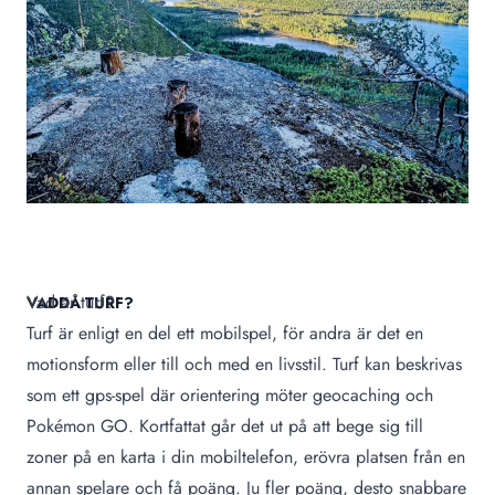
Vad är turf?
VADDÅ TURF?
Turf är enligt en del ett mobilspel, för andra är det en
motionsform eller till och med en livsstil. Turf kan beskrivas
som ett gps-spel där orientering möter geocaching och
Pokémon GO. Kortfattat går det ut på att bege sig till
zoner på en karta i din mobiltelefon, erövra platsen från en
annan spelare och få poäng. Ju fler poäng, desto snabbare