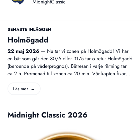
MidnightClassic
SENASTE INLÄGGEN
Holmögadd
22 maj 2026
—
Nu tar vi zonen på Holmögadd! Vi har
en båt som går den 30/5 eller 31/5 tur o retur Holmögadd
(beroende på väderprognos). Båtresan i varje riktning tar
ca 2 h. Promenad till zonen ca 20 min. Vår kapten fixar
enklare mat under tiden vi tar zonen. Båten har 4 lediga
plaser...först till kvarn! Kostnad: Medlem 150 kr Ej medlem
Läs mer →
i Turf Västerbotten 300 kr Tider meddelas när vi har koll på
vädret. Anmälan och andra funderingar skickas direkt till
Halt hans.arvidsson@bogal-ide.se
Midnight Classic 2026