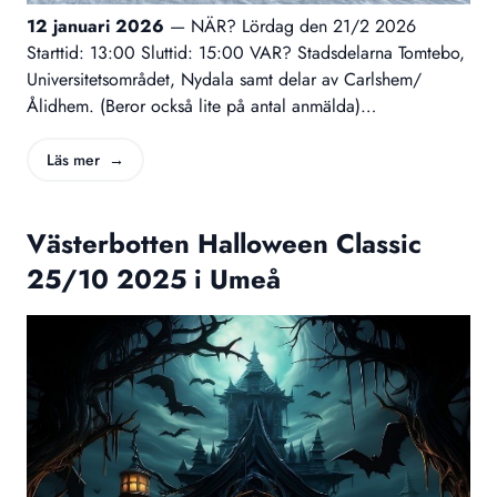
12 januari 2026
—
NÄR? Lördag den 21/2 2026
Starttid: 13:00 Sluttid: 15:00 VAR? Stadsdelarna Tomtebo,
Universitetsområdet, Nydala samt delar av Carlshem/
Ålidhem. (Beror också lite på antal anmälda)
EVENTOMRÅDE! Samlingsplatsen kommer att vara i Brf
Nornan´s samlingslokal, Adress Älvans Väg 158 (3 trappor)
Läs mer →
Där kommer även prisutdelning att ske. Det kommer att
finnas tillgång till dusch och WC i anslutning till
Västerbotten Halloween Classic
samlingslokalen. Här kommer du att kunna följa eventet via
en storbilds TV, du kommer att kunna träffa andra turfare …
25/10 2025 i Umeå