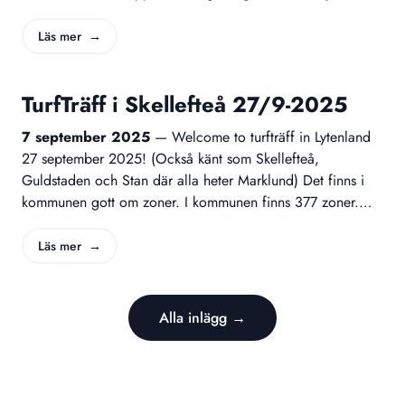
appen. Datum: lördag 25 oktober 2025 Starttid: 15:00
Sluttid: 17:00 Umeå – Västerbotten. Stadsdelarna
Läs mer →
Tomtebo, Universitetsområdet samt Ålidhem Samlingsplats
kommer att vara BRF Nornans samlingslokal, Adress Älvans
TurfTräff i Skellefteå 27/9-2025
Väg 158 (3 trappor) Där kommer även prisutdelning att
ske. Det kommer även att finnas tillgång till WC…
7 september 2025
—
Welcome to turfträff in Lytenland
27 september 2025! (Också känt som Skellefteå,
Guldstaden och Stan där alla heter Marklund) Det finns i
kommunen gott om zoner. I kommunen finns 377 zoner.
Välkommen hit och plocka så många unika zoner du
hinner. Den 27 september blir det en guidad cykeltur till
Läs mer →
Lytenfabriken. Bergsbyrundan runt. Vi samlas i parken kl
13.00 i zonen ”Skellpark”. På kvällen middag på
restaurang (meddelas senare) vid 18 tiden. Anmäl gärna så
Alla inlägg →
vi vet ungefär hur många som kommer. Anmäl till turf…