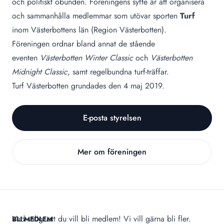
och politiskt obunden. Föreningens syfte är att organisera
och sammanhålla medlemmar som utövar sporten
Turf
inom Västerbottens län (Region Västerbotten).
Föreningen ordnar bland annat de stående
eventen
Västerbotten Winter Classic
och
Västerbotten
Midnight Classic
, samt regelbundna turf-träffar.
Turf Västerbotten grundades den 4 maj 2019.
E-posta styrelsen
Mer om föreningen
Vad roligt att du vill bli medlem! Vi vill gärna bli fler.
BLI MEDLEM