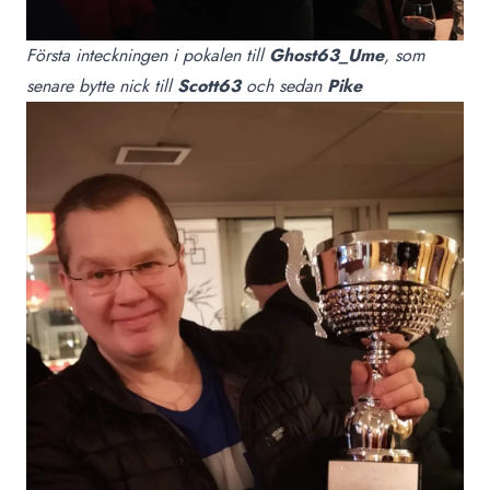
Första inteckningen i pokalen till
Ghost63_Ume
, som
senare bytte nick till
Scott63
och sedan
Pike