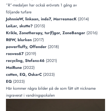
”R”-medaljen har också erövrats 1 gång av
följande turfare
JohnnieW, linkaan, inda7, MarresmacK
(2014)
LeiLar, skutte?
(2015)
Krikle, Zonetherapy, tur(f)gor, ZoneBanger
(2016)
R@W, blurken
(2017)
powerfluffy, Offender
(2018)
roswes67
(2019)
recycling,
Stefanx46
(2021)
MoiRune
(2022)
cotten, EQ, OskarC
(2023)
EQ
(2023)
Här kommer några bilder på de som fått sitt nickname
ingraverat i vandringspokalen