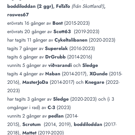
boddiloddan (2 ggr), FeTaTo
(från Skottland!)
,
roswes67
erövrats 16 gånger av
Bont
(2015-2023)
erövrats 20 gånger av
Scott63
(2019-2023)
har tagits 11 gånger av
Cykeltalibanen
(2020-2023)
tagits 7 gånger av
Superelak
(2016-2023)
tagits 6 gånger av
DrGrubb
(2014-2016)
vunnits 5 gånger av
viðvarandi
och
Sledge
tagits 4 gånger av
Naban
(2014-2017),
XGunde
(2015-
2016),
MasterJoDa
(2014-2017) och
Knegare
(2022-
2023)
har tagits 3 gånger av
Sledge
(2020-2023) och (i 3
omgångar i rad) av
C-3
(2023)
vunnits 2 gånger av
pedlan
(2014-
2015),
Scrotum
(2014, 2019),
boddiloddan
(2017-
2018),
Mattet
(2019-2020)