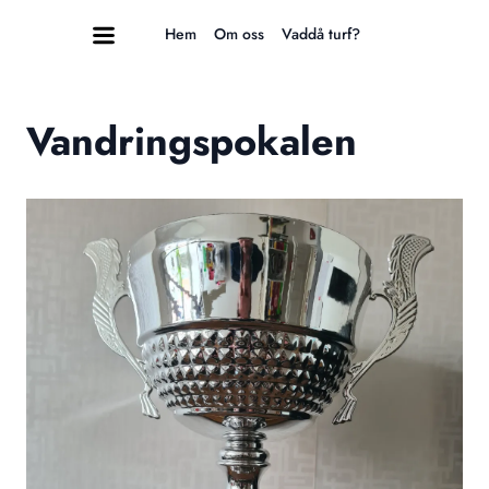
Hem
Om oss
Vaddå turf?
Vandringspokalen