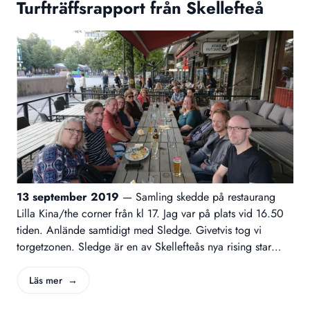
Turfträffsrapport från Skellefteå
13 september 2019
—
Samling skedde på restaurang
Lilla Kina/the corner från kl 17. Jag var på plats vid 16.50
tiden. Anlände samtidigt med Sledge. Givetvis tog vi
torgetzonen. Sledge är en av Skellefteås nya rising star
turfare. Har avancerat i rank väldigt snabbt. Han kör hårt
på nätterna! På plats var redan NokiaKarin, Acrylic,
Läs mer →
Piggelin90. Det var strålande sol så vi njöt på