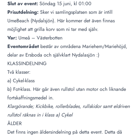
Slut av event:
Söndag 15 juni, kl 01:00
Prisutdelning:
Sker vi samlingsplatsen som är intill
UmeBeach
(Nydalsjön). Här kommer det även finnas
möjlighet att grilla korv som ni tar med själv.
Var:
Umeå – Västerbotten
Eventområdet
består av områdena Mariehem/Mariehöjd,
delar av Ersboda och självklart Nydalasjön :)
KLASSINDELNING
Två klasser:
a) Cykel-klass
b) Fot-klass. Här går även rullstol utan motor och liknande
fortskaffningsmedel in.
Klargörande; Kickbike, rollerblades, rullskidor samt eldriven
rullstol räknas in i klass a) Cykel
ÅLDER
Det finns ingen åldersindelning på detta event. Detta då