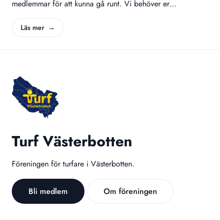
medlemmar för att kunna gå runt. Vi behöver er
medlemmar för att kunna arrangera våra event Winter
Classic, Midnight Classic och det nya Halloween Classic
Läs mer →
samt för att föreningen skall kunna finnas kvar. 31/5.
Medlems utflykt. Vi skulle vilja bjuda in våra medlemmar till
en gemensam cykelutflykt till Holmsund så packa
matsäcken och pumpa däcken så möts vi upp kl 10:00…
Turf Västerbotten
Föreningen för turfare i Västerbotten.
Bli medlem
Om föreningen