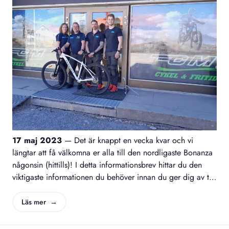
17 maj 2023
—
Det är knappt en vecka kvar och vi
längtar att få välkomna er alla till den nordligaste Bonanza
någonsin (hittills)! I detta informationsbrev hittar du den
viktigaste informationen du behöver innan du ger dig av till
Umeå. Generell information om Bonanzan hittar du på vår
hemsida: https://www.turfvasterbotten.se/ och på Turf-wiki:
Läs mer →
https://wiki.turfgame.com/sv/wiki/Bonanza En av våra
sponsorer, Eljest, har ett mysigt café/pub som håller öppet