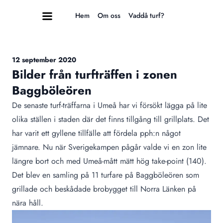
Hem
Om oss
Vaddå turf?
12 september 2020
Bilder från turfträffen i zonen
Baggböleören
De senaste turf-träffarna i Umeå har vi försökt lägga på lite
olika ställen i staden där det finns tillgång till grillplats. Det
har varit ett gyllene tillfälle att fördela pph:n något
jämnare. Nu när Sverigekampen pågår valde vi en zon lite
längre bort och med Umeå-mått mätt hög take-point (140).
Det blev en samling på 11 turfare på
Baggböleören
som
grillade och beskådade brobygget till Norra Länken på
nära håll.