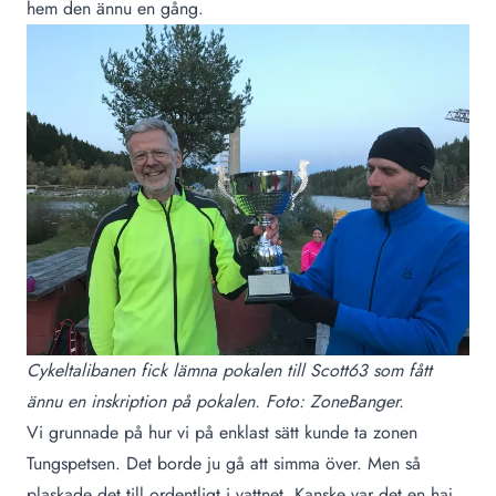
hem den ännu en gång.
Cykeltalibanen fick lämna pokalen till Scott63 som fått
ännu en inskription på pokalen. Foto: ZoneBanger.
Vi grunnade på hur vi på enklast sätt kunde ta zonen
Tungspetsen
. Det borde ju gå att simma över. Men så
plaskade det till ordentligt i vattnet. Kanske var det en haj,