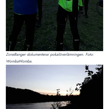
ZoneBanger dokumenterar pokalöverlämningen. Foto:
WombaWomba.