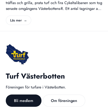
träffas och grilla, prata turf och fira Cykeltalibanen som tog
senaste omgångens Västerbottens-R. Ett antal tagningar av
zonen BackenStream hanns också med. Träffens yngsta
turfare, Fr3ja, höll igång alla vuxna och ordnade spontan
Läs mer →
kapplöpning till zonen. Ninetail överlämnade
vandringspokalen till Cykeltalibanen. Foto: Scott63.
Scott63 passade på att berätta om den kommande
Sverigekampen och lyckades också värva…
Turf Västerbotten
Föreningen för turfare i Västerbotten.
Bli medlem
Om föreningen