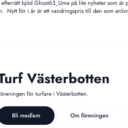
ll efterrätt bjöd Ghost63_Ume på lite nyheter som är
n. Nytt för i år är ett vandringspris till den som eröv
i Västerbotten framöver. En riktig pokal som skänkt
aren i omgången får en graverad platta på pokalens 
vinna 10 inteckningar får hon/han behålla p…
Turf Västerbotten
Föreningen för turfare i Västerbotten.
Bli medlem
Om föreningen