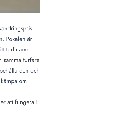
t vandringspris
n. Pokalen är
itt turf-namn
ch samma turfare
 behålla den och
tt kämpa om
r att fungera i