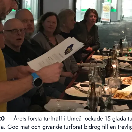
20
—
Årets första turfträff i Umeå lockade 15 glada t
. God mat och givande turfprat bidrog till en trevlig