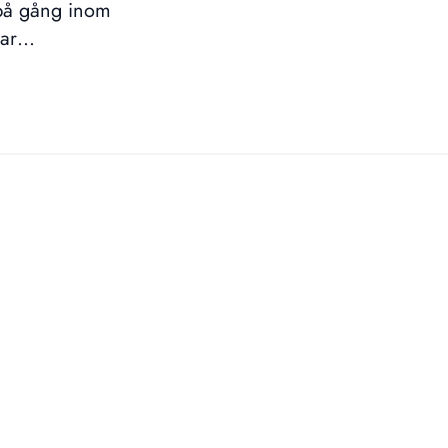
 på gång inom
rar
s av CM Cykel &
fot. Om en