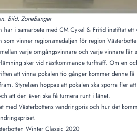
n. Bild: ZoneBanger
en har i samarbete med
CM Cykel & Fritid
instiftat et
en som vinner regionsmedaljen för region Västerbotte
 mellan varje omgångsvinnare och varje vinnare får s
rlämning sker vid nästkommande turfträff. Om en o
iften att vinna pokalen tio gånger kommer denne få
 fram. Styrelsen hoppas att pokalen ska sporra fler a
ch att den även ska få turnera runt i länet.
et med Västerbottens vandringpris och hur det komme
andringspriset
.
sterbotten Winter Classic 2020