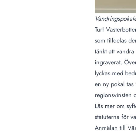
Vandringspokale
Turf Västerbott
som tilldelas d
tänkt att vandra
ingraverat. Öve
lyckas med bedr
en ny pokal tas
regionsvinsten o
Läs mer om syft
statuterna för v
Anmälan till Vä