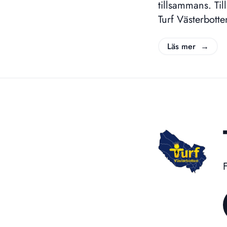
tillsammans. Ti
Turf Västerbotte
Regionmedaljen 
Fritid AB. Vinn
Läs mer →
turfare lyckas 