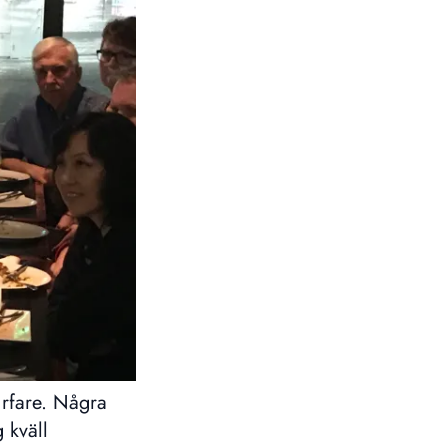
urfare. Några
 kväll